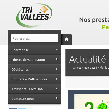
Nos prest
Pa
L’entreprise
Actualité
Filières de valorisation
Tri-vallées
»
Non classé
» Meille
Déchèteries
Propreté – Multiservices
Transport – Livraison
Contactez-nous