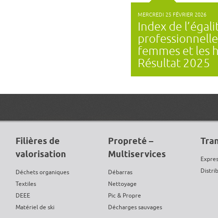
MERCREDI 25 FÉVRIER 2026
Index de l’égali
professionnelle
femmes et les
Résultat 2025
Filières de
Propreté –
Tran
valorisation
Multiservices
Expres
Distri
Déchets organiques
Débarras
Textiles
Nettoyage
DEEE
Pic & Propre
Matériel de ski
Décharges sauvages